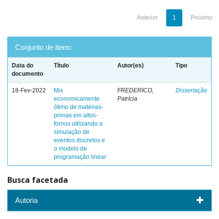
Anterior
1
Próximo
Conjunto de itens:
Data do
Título
Autor(es)
Tipo
documento
18-Fev-2022
Mix
FREDERICO,
Dissertação
economicamente
Patrícia
ótimo de matérias-
primas em altos-
fornos utilizando a
simulação de
eventos discretos e
o modelo de
programação linear
Busca facetada
Autoria