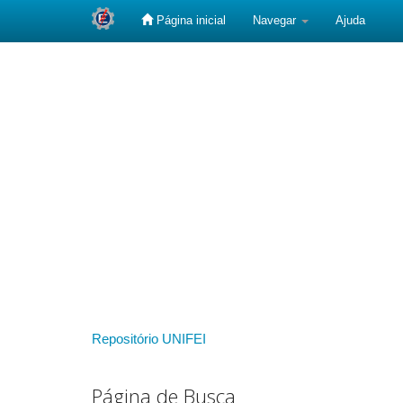
Página inicial
Navegar
Ajuda
Skip
navigation
Repositório UNIFEI
Página de Busca