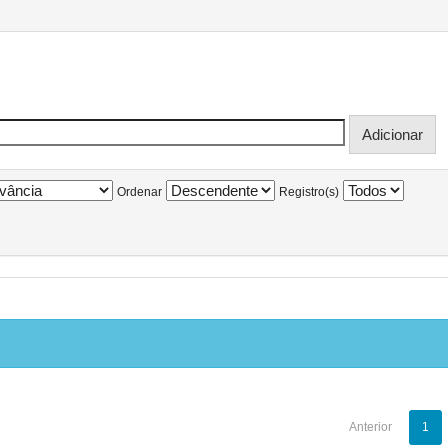
Ordenar
Registro(s)
Anterior
1