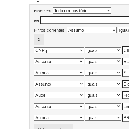
Buscar em:
por
Filtros correntes: