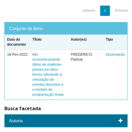
Anterior
1
Próximo
Conjunto de itens:
Data do
Título
Autor(es)
Tipo
documento
18-Fev-2022
Mix
FREDERICO,
Dissertação
economicamente
Patrícia
ótimo de matérias-
primas em altos-
fornos utilizando a
simulação de
eventos discretos e
o modelo de
programação linear
Busca facetada
Autoria