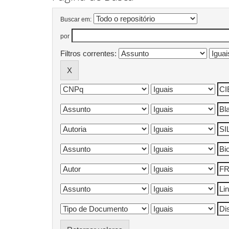
Buscar em:
por
Filtros correntes: