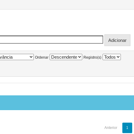
Ordenar
Registro(s)
Anterior
1