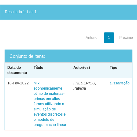
Resultado 1-1 de 1.
Anterior
1
Próximo
Conjunto de itens:
Data do
Título
Autor(es)
Tipo
documento
18-Fev-2022
Mix
FREDERICO,
Dissertação
economicamente
Patrícia
ótimo de matérias-
primas em altos-
fornos utilizando a
simulação de
eventos discretos e
o modelo de
programação linear