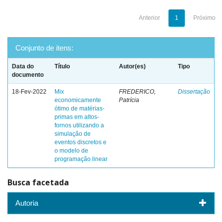
Anterior
1
Próximo
Conjunto de itens:
Data do
Título
Autor(es)
Tipo
documento
18-Fev-2022
Mix
FREDERICO,
Dissertação
economicamente
Patrícia
ótimo de matérias-
primas em altos-
fornos utilizando a
simulação de
eventos discretos e
o modelo de
programação linear
Busca facetada
Autoria