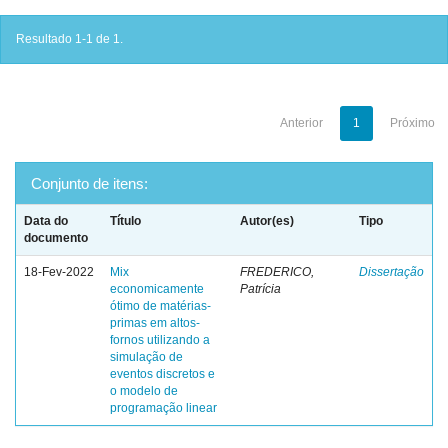
Resultado 1-1 de 1.
Anterior
1
Próximo
Conjunto de itens:
Data do
Título
Autor(es)
Tipo
documento
18-Fev-2022
Mix
FREDERICO,
Dissertação
economicamente
Patrícia
ótimo de matérias-
primas em altos-
fornos utilizando a
simulação de
eventos discretos e
o modelo de
programação linear