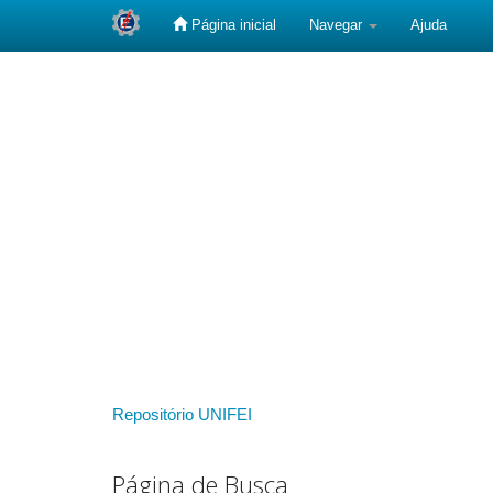
Página inicial
Navegar
Ajuda
Skip
navigation
Repositório UNIFEI
Página de Busca