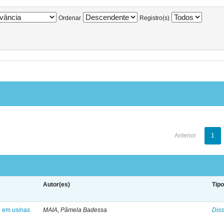
Ordenar
Registro(s)
Anterior
1
Autor(es)
Tip
o em usinas
MAIA, Pâmela Badessa
Diss