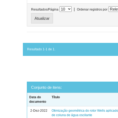
|
Resultados/Página
Ordenar registros por
Resultado 1-1 de 1.
Conjunto de itens:
Data do
Título
documento
2-Dez-2022
Otimização geométrica do rotor Wells aplicad
de coluna de água oscilante