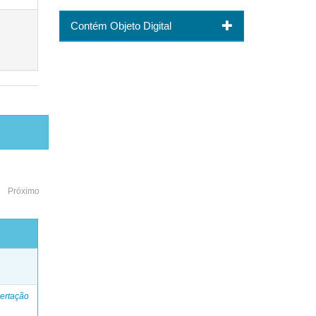
Contém Objeto Digital
Próximo
o
ertação