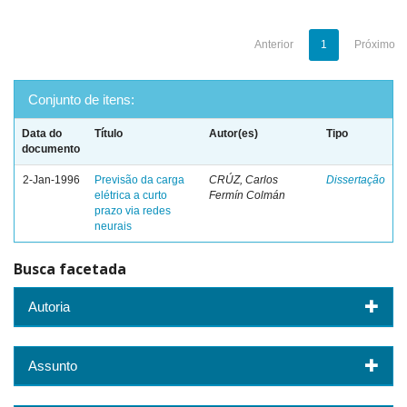
Anterior
1
Próximo
Conjunto de itens:
Data do
Título
Autor(es)
Tipo
documento
2-Jan-1996
Previsão da carga
CRÚZ, Carlos
Dissertação
elétrica a curto
Fermín Colmán
prazo via redes
neurais
Busca facetada
Autoria
Assunto