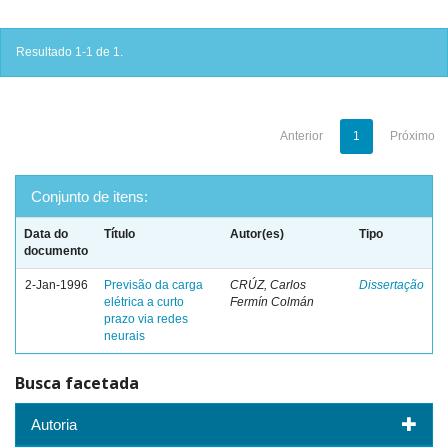
Resultado 1-1 de 1.
Anterior
1
Próximo
Conjunto de itens:
Data do
Título
Autor(es)
Tipo
documento
2-Jan-1996
Previsão da carga
CRÚZ, Carlos
Dissertação
elétrica a curto
Fermín Colmán
prazo via redes
neurais
Busca facetada
Autoria