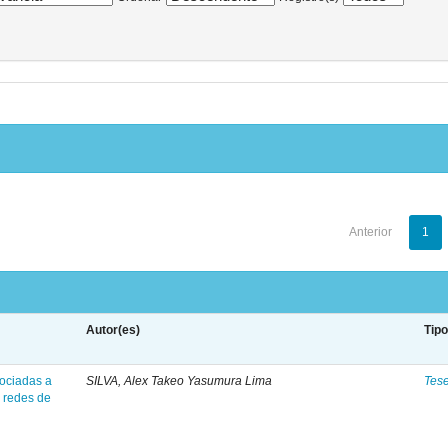
Anterior
1
Autor(es)
Tip
ociadas a
SILVA, Alex Takeo Yasumura Lima
Tes
 redes de