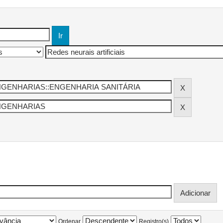
Ordenar
Registro(s)