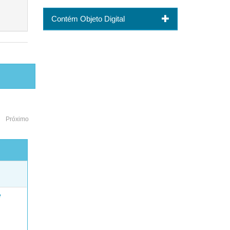
Contém Objeto Digital
Próximo
o
e