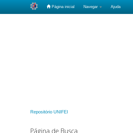
Página inicial
Navegar
Ajuda
Skip
navigation
Repositório UNIFEI
Página de Busca