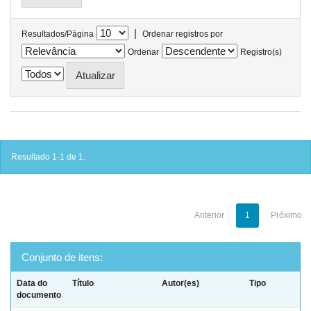
|
Resultados/Página
Ordenar registros por
Ordenar
Registro(s)
Resultado 1-1 de 1.
Anterior
1
Próximo
Conjunto de itens:
Data do
Título
Autor(es)
Tipo
documento