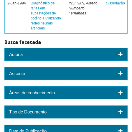
2-Jan-1994
Diagnóstico de
INSFRAN, Alfredo
Dissertação
faltas em
Humberto
subestações de
Fernandes
potência utilizando
redes neurais
artificiais
Busca facetada
Autoria
Assunto
Áreas de conhecimento
Tipo de Documento
Data de Publicação