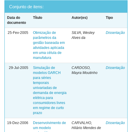
Conjunto de itens:
Data do
Título
Autor(es)
Tipo
documento
25-Fev-2005
Otimização de
SILVA, Wesley
Dissertação
parâmetros da
Alves da
gestão baseada em
atividades aplicada
em uma célula de
manufatura
29-Jul-2005
Simulação de
CARDOSO,
Dissertação
modelos GARCH
Mayra Moutinho
para séries
temporais
univariadas de
demanda de energia
elétrica para
consumidores livres
em regime de curto
prazo
19-Dez-2006
Desenvolvimento de
CARVALHO,
Dissertação
um modelo
Hilário Mendes de