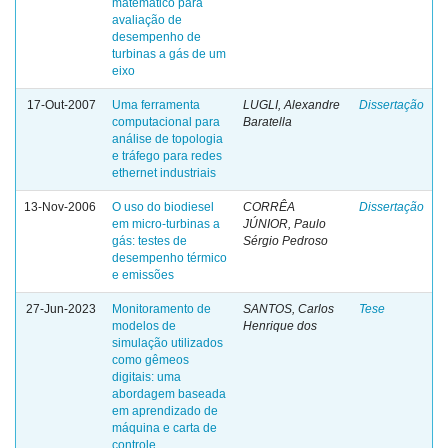
matemático para
avaliação de
desempenho de
turbinas a gás de um
eixo
17-Out-2007
Uma ferramenta
LUGLI, Alexandre
Dissertação
computacional para
Baratella
análise de topologia
e tráfego para redes
ethernet industriais
13-Nov-2006
O uso do biodiesel
CORRÊA
Dissertação
em micro-turbinas a
JÚNIOR, Paulo
gás: testes de
Sérgio Pedroso
desempenho térmico
e emissões
27-Jun-2023
Monitoramento de
SANTOS, Carlos
Tese
modelos de
Henrique dos
simulação utilizados
como gêmeos
digitais: uma
abordagem baseada
em aprendizado de
máquina e carta de
controle