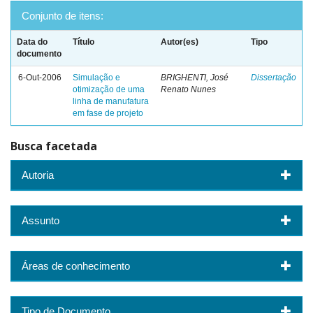
Conjunto de itens:
Data do
Título
Autor(es)
Tipo
documento
6-Out-2006
Simulação e
BRIGHENTI, José
Dissertação
otimização de uma
Renato Nunes
linha de manufatura
em fase de projeto
Busca facetada
Autoria
Assunto
Áreas de conhecimento
Tipo de Documento