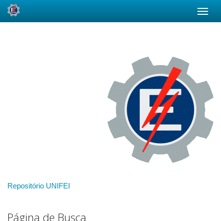
Skip
navigation
Repositório UNIFEI
Página de Busca