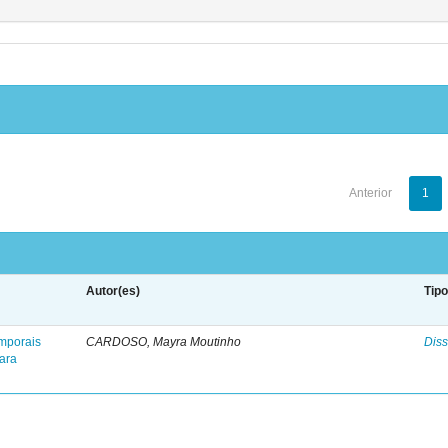
Anterior
1
Autor(es)
Tip
mporais
CARDOSO, Mayra Moutinho
Diss
para