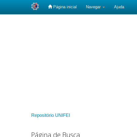
Página inicial
Navegar
Ajuda
Skip
navigation
Repositório UNIFEI
Página de Busca