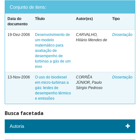
Conjunto de itens:
Data do
Título
Autor(es)
Tipo
documento
19-Dez-2006
Desenvolvimento de
CARVALHO,
Dissertação
um modelo
Hilário Mendes de
matemático para
avaliação de
desempenho de
turbinas a gás de um
eixo
13-Nov-2006
O uso do biodiesel
CORRÊA
Dissertação
em micro-turbinas a
JÚNIOR, Paulo
gás: testes de
Sérgio Pedroso
desempenho térmico
e emissões
Busca facetada
Autoria