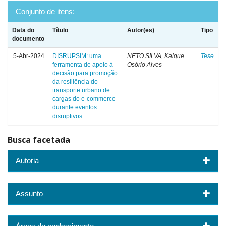
Conjunto de itens:
Data do
Título
Autor(es)
Tipo
documento
5-Abr-2024
DISRUPSIM: uma
NETO SILVA, Kaique
Tese
ferramenta de apoio à
Osório Alves
decisão para promoção
da resiliência do
transporte urbano de
cargas do e-commerce
durante eventos
disruptivos
Busca facetada
Autoria
Assunto