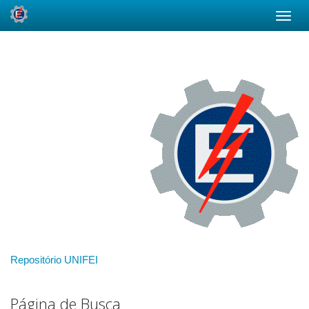
Skip
navigation
Repositório UNIFEI
Página de Busca