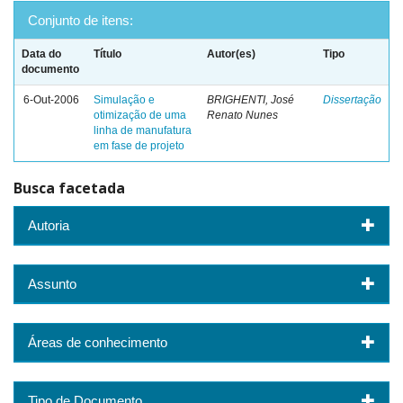
Conjunto de itens:
Data do
Título
Autor(es)
Tipo
documento
6-Out-2006
Simulação e
BRIGHENTI, José
Dissertação
otimização de uma
Renato Nunes
linha de manufatura
em fase de projeto
Busca facetada
Autoria
Assunto
Áreas de conhecimento
Tipo de Documento