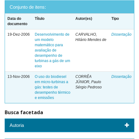
Conjunto de itens:
Data do
Título
Autor(es)
Tipo
documento
19-Dez-2006
Desenvolvimento de
CARVALHO,
Dissertação
um modelo
Hilário Mendes de
matemático para
avaliação de
desempenho de
turbinas a gás de um
eixo
13-Nov-2006
O uso do biodiesel
CORRÊA
Dissertação
em micro-turbinas a
JÚNIOR, Paulo
gás: testes de
Sérgio Pedroso
desempenho térmico
e emissões
Busca facetada
Autoria