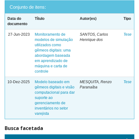
Conjunto de itens:
Data do
Título
Autor(es)
Tipo
documento
27-Jun-2023
Monitoramento de
SANTOS, Carlos
Tese
modelos de simulação
Henrique dos
utilizados como
gêmeos digitais: uma
abordagem baseada
em aprendizado de
máquina e carta de
controle
10-Dez-2025
Modelo baseado em
MESQUITA, Renzo
Tese
gêmeos digitais e visão
Paranaíba
computacional para dar
suporte ao
gerenciamento de
inventários no setor
varejista
Busca facetada