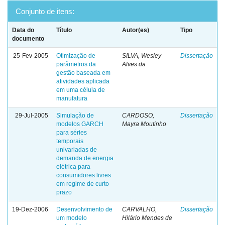
Conjunto de itens:
Data do
Título
Autor(es)
Tipo
documento
25-Fev-2005
Otimização de
SILVA, Wesley
Dissertação
parâmetros da
Alves da
gestão baseada em
atividades aplicada
em uma célula de
manufatura
29-Jul-2005
Simulação de
CARDOSO,
Dissertação
modelos GARCH
Mayra Moutinho
para séries
temporais
univariadas de
demanda de energia
elétrica para
consumidores livres
em regime de curto
prazo
19-Dez-2006
Desenvolvimento de
CARVALHO,
Dissertação
um modelo
Hilário Mendes de