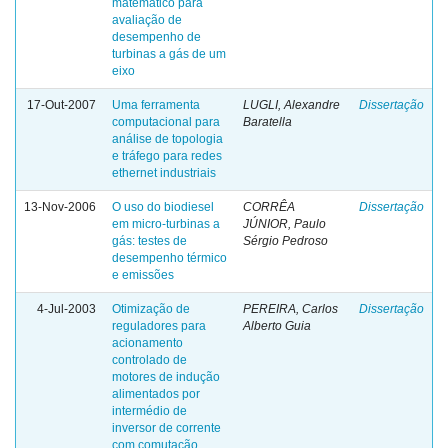
matemático para
avaliação de
desempenho de
turbinas a gás de um
eixo
17-Out-2007
Uma ferramenta
LUGLI, Alexandre
Dissertação
computacional para
Baratella
análise de topologia
e tráfego para redes
ethernet industriais
13-Nov-2006
O uso do biodiesel
CORRÊA
Dissertação
em micro-turbinas a
JÚNIOR, Paulo
gás: testes de
Sérgio Pedroso
desempenho térmico
e emissões
4-Jul-2003
Otimização de
PEREIRA, Carlos
Dissertação
reguladores para
Alberto Guia
acionamento
controlado de
motores de indução
alimentados por
intermédio de
inversor de corrente
com comutação