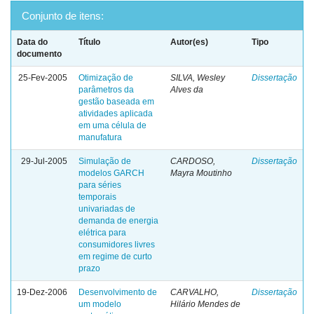
Conjunto de itens:
Data do
Título
Autor(es)
Tipo
documento
25-Fev-2005
Otimização de
SILVA, Wesley
Dissertação
parâmetros da
Alves da
gestão baseada em
atividades aplicada
em uma célula de
manufatura
29-Jul-2005
Simulação de
CARDOSO,
Dissertação
modelos GARCH
Mayra Moutinho
para séries
temporais
univariadas de
demanda de energia
elétrica para
consumidores livres
em regime de curto
prazo
19-Dez-2006
Desenvolvimento de
CARVALHO,
Dissertação
um modelo
Hilário Mendes de