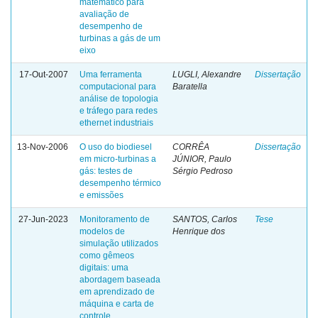
matemático para
avaliação de
desempenho de
turbinas a gás de um
eixo
17-Out-2007
Uma ferramenta
LUGLI, Alexandre
Dissertação
computacional para
Baratella
análise de topologia
e tráfego para redes
ethernet industriais
13-Nov-2006
O uso do biodiesel
CORRÊA
Dissertação
em micro-turbinas a
JÚNIOR, Paulo
gás: testes de
Sérgio Pedroso
desempenho térmico
e emissões
27-Jun-2023
Monitoramento de
SANTOS, Carlos
Tese
modelos de
Henrique dos
simulação utilizados
como gêmeos
digitais: uma
abordagem baseada
em aprendizado de
máquina e carta de
controle