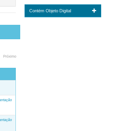
Contém Objeto Digital
Próximo
o
ertação
ertação