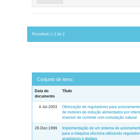
Resultado 1-2 de 2.
Conjunto de itens:
Data do
Título
documento
4-Jul-2003
Otimização de reguladores para acionamento
de motores de indução alimentados por inter
inversor de corrente com comutação natural
28-Dez-1999
Implementação de um sistema de acionament
para a máquina síncrona utilizando regulado
analógicos e digitais