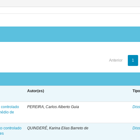
Anterior
1
Autor(es)
Tip
 controlado
PEREIRA, Carlos Alberto Guia
Diss
médio de
o controlado
QUINDERÉ, Karina Elias Barreto de
Diss
res