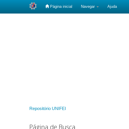
Página inicial
Navegar
Ajuda
Skip
navigation
Repositório UNIFEI
Página de Busca