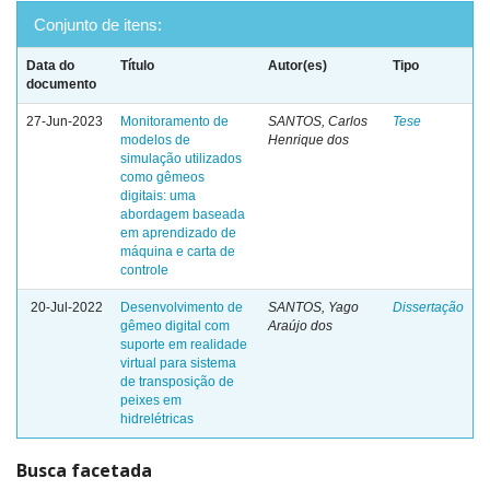
Conjunto de itens:
Data do
Título
Autor(es)
Tipo
documento
27-Jun-2023
Monitoramento de
SANTOS, Carlos
Tese
modelos de
Henrique dos
simulação utilizados
como gêmeos
digitais: uma
abordagem baseada
em aprendizado de
máquina e carta de
controle
20-Jul-2022
Desenvolvimento de
SANTOS, Yago
Dissertação
gêmeo digital com
Araújo dos
suporte em realidade
virtual para sistema
de transposição de
peixes em
hidrelétricas
Busca facetada