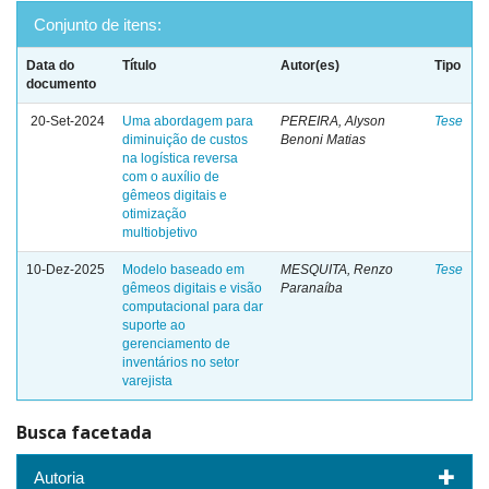
Conjunto de itens:
Data do
Título
Autor(es)
Tipo
documento
20-Set-2024
Uma abordagem para
PEREIRA, Alyson
Tese
diminuição de custos
Benoni Matias
na logística reversa
com o auxílio de
gêmeos digitais e
otimização
multiobjetivo
10-Dez-2025
Modelo baseado em
MESQUITA, Renzo
Tese
gêmeos digitais e visão
Paranaíba
computacional para dar
suporte ao
gerenciamento de
inventários no setor
varejista
Busca facetada
Autoria