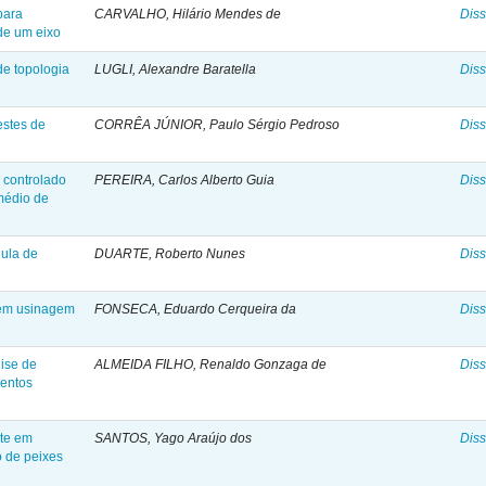
para
CARVALHO, Hilário Mendes de
Diss
de um eixo
de topologia
LUGLI, Alexandre Baratella
Diss
estes de
CORRÊA JÚNIOR, Paulo Sérgio Pedroso
Diss
 controlado
PEREIRA, Carlos Alberto Guia
Diss
médio de
lula de
DUARTE, Roberto Nunes
Diss
 em usinagem
FONSECA, Eduardo Cerqueira da
Diss
lise de
ALMEIDA FILHO, Renaldo Gonzaga de
Diss
ventos
rte em
SANTOS, Yago Araújo dos
Diss
o de peixes