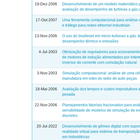
19-Dez-2006
Desenvolvimento de um modelo matemático 
avaliação de desempenho de turbinas a gás 
17-Out-2007
Uma ferramenta computacional para análise 
e tráfego para redes ethernet industriais
13-Nov-2006
O uso do biodiesel em micro-turbinas a gás: t
desempenho térmico e emissões
4-Jul-2003
Otimização de reguladores para acionamento
de motores de indução alimentados por inter
inversor de corrente com comutação natural
3-Nov-2003
Simulação computacional: análise de uma cé
manufatura em lotes do setor de auto-peças
18-Mai-2006
Avaliação dos tempos e custos improdutivos
pesada
22-Nov-2006
Planejamentos fatoriais fracionados para aná
sensibilidade de modelos de simulação de e
discretos
20-Jul-2022
Desenvolvimento de gêmeo digital com supo
realidade virtual para sistema de transposiçã
em hidrelétricas