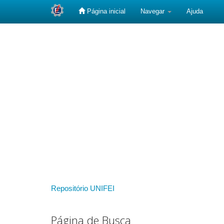
Página inicial
Navegar
Ajuda
Skip
navigation
Repositório UNIFEI
Página de Busca