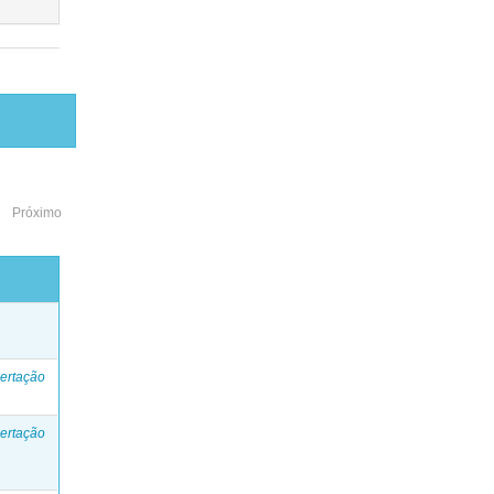
Próximo
o
ertação
ertação