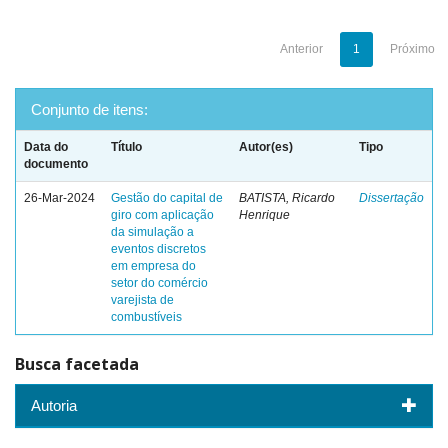
Anterior
1
Próximo
Conjunto de itens:
Data do
Título
Autor(es)
Tipo
documento
26-Mar-2024
Gestão do capital de
BATISTA, Ricardo
Dissertação
giro com aplicação
Henrique
da simulação a
eventos discretos
em empresa do
setor do comércio
varejista de
combustíveis
Busca facetada
Autoria