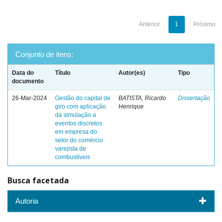
Anterior
1
Próximo
Conjunto de itens:
Data do
Título
Autor(es)
Tipo
documento
26-Mar-2024
Gestão do capital de
BATISTA, Ricardo
Dissertação
giro com aplicação
Henrique
da simulação a
eventos discretos
em empresa do
setor do comércio
varejista de
combustíveis
Busca facetada
Autoria