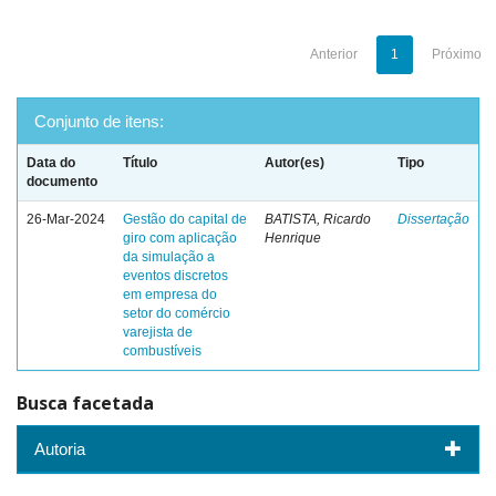
Anterior
1
Próximo
Conjunto de itens:
Data do
Título
Autor(es)
Tipo
documento
26-Mar-2024
Gestão do capital de
BATISTA, Ricardo
Dissertação
giro com aplicação
Henrique
da simulação a
eventos discretos
em empresa do
setor do comércio
varejista de
combustíveis
Busca facetada
Autoria