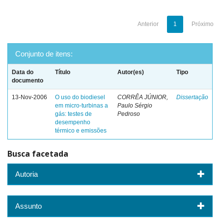
Anterior
1
Próximo
Conjunto de itens:
Data do
Título
Autor(es)
Tipo
documento
13-Nov-2006
O uso do biodiesel
CORRÊA JÚNIOR,
Dissertação
em micro-turbinas a
Paulo Sérgio
gás: testes de
Pedroso
desempenho
térmico e emissões
Busca facetada
Autoria
Assunto