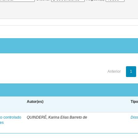
Anterior
1
Autor(es)
Tip
o controlado
QUINDERÉ, Karina Elias Barreto de
Diss
res