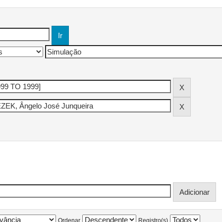
Ordenar
Registro(s)