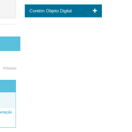
Contém Objeto Digital
Próximo
o
ertação