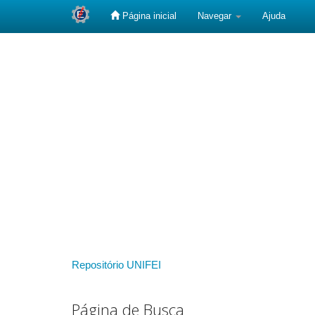
Página inicial
Navegar
Ajuda
Skip
navigation
Repositório UNIFEI
Página de Busca