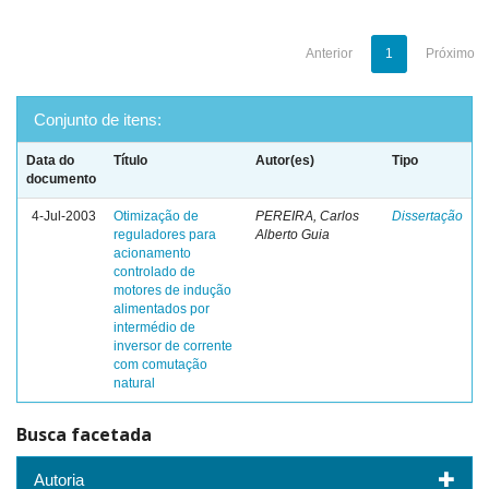
Anterior
1
Próximo
Conjunto de itens:
Data do
Título
Autor(es)
Tipo
documento
4-Jul-2003
Otimização de
PEREIRA, Carlos
Dissertação
reguladores para
Alberto Guia
acionamento
controlado de
motores de indução
alimentados por
intermédio de
inversor de corrente
com comutação
natural
Busca facetada
Autoria