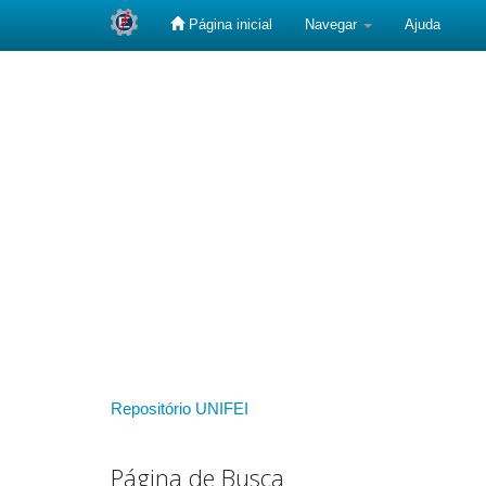
Página inicial
Navegar
Ajuda
Skip
navigation
Repositório UNIFEI
Página de Busca