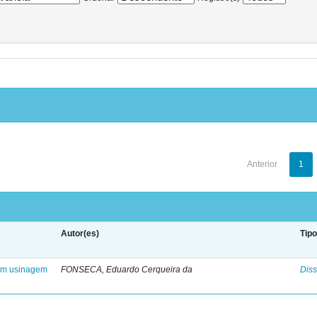
Anterior
1
Autor(es)
Tip
 em usinagem
FONSECA, Eduardo Cerqueira da
Diss