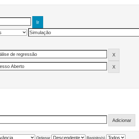
Ordenar
Registro(s)