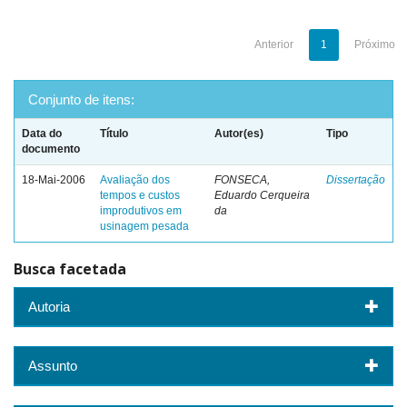
Anterior
1
Próximo
Conjunto de itens:
Data do
Título
Autor(es)
Tipo
documento
18-Mai-2006
Avaliação dos
FONSECA,
Dissertação
tempos e custos
Eduardo Cerqueira
improdutivos em
da
usinagem pesada
Busca facetada
Autoria
Assunto