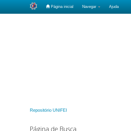
Página inicial
Navegar
Ajuda
Skip
navigation
Repositório UNIFEI
Página de Busca