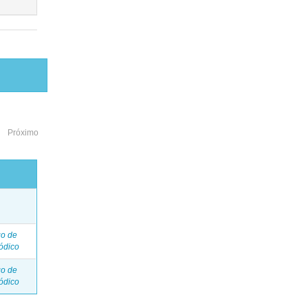
Próximo
o
go de
ódico
go de
ódico