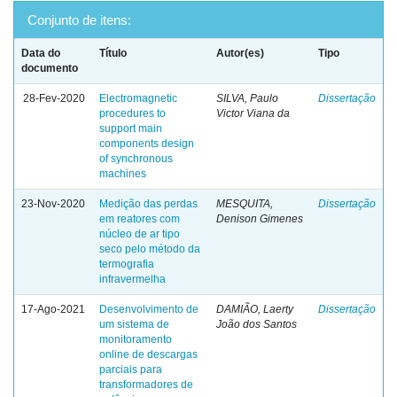
Conjunto de itens:
Data do
Título
Autor(es)
Tipo
documento
28-Fev-2020
Electromagnetic
SILVA, Paulo
Dissertação
procedures to
Victor Viana da
support main
components design
of synchronous
machines
23-Nov-2020
Medição das perdas
MESQUITA,
Dissertação
em reatores com
Denison Gimenes
núcleo de ar tipo
seco pelo método da
termografia
infravermelha
17-Ago-2021
Desenvolvimento de
DAMIÃO, Laerty
Dissertação
um sistema de
João dos Santos
monitoramento
online de descargas
parciais para
transformadores de