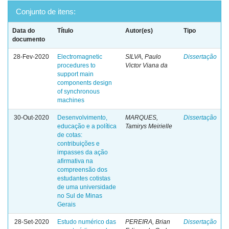
Conjunto de itens:
Data do
Título
Autor(es)
Tipo
documento
28-Fev-2020
Electromagnetic
SILVA, Paulo
Dissertação
procedures to
Victor Viana da
support main
components design
of synchronous
machines
30-Out-2020
Desenvolvimento,
MARQUES,
Dissertação
educação e a política
Tamirys Meirielle
de cotas:
contribuições e
impasses da ação
afirmativa na
compreensão dos
estudantes cotistas
de uma universidade
no Sul de Minas
Gerais
28-Set-2020
Estudo numérico das
PEREIRA, Brian
Dissertação