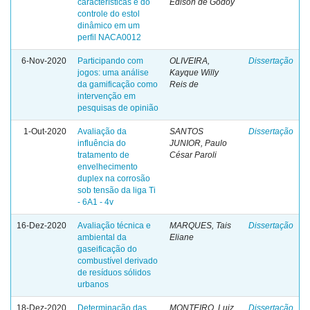
características e do
Edison de Godoy
controle do estol
dinâmico em um
perfil NACA0012
6-Nov-2020
Participando com
OLIVEIRA,
Dissertação
jogos: uma análise
Kayque Willy
da gamificação como
Reis de
intervenção em
pesquisas de opinião
1-Out-2020
Avaliação da
SANTOS
Dissertação
influência do
JUNIOR, Paulo
tratamento de
César Paroli
envelhecimento
duplex na corrosão
sob tensão da liga Ti
- 6A1 - 4v
16-Dez-2020
Avaliação técnica e
MARQUES, Tais
Dissertação
ambiental da
Eliane
gaseificação do
combustível derivado
de resíduos sólidos
urbanos
18-Dez-2020
Determinação das
MONTEIRO, Luiz
Dissertação