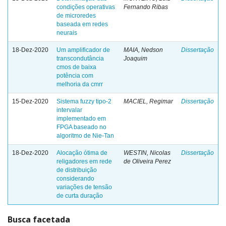
condições operativas
Fernando Ribas
de microredes
baseada em redes
neurais
18-Dez-2020
Um amplificador de
MAIA, Nedson
Dissertação
transcondutância
Joaquim
cmos de baixa
potência com
melhoria da cmrr
15-Dez-2020
Sistema fuzzy tipo-2
MACIEL, Regimar
Dissertação
intervalar
implementado em
FPGA baseado no
algoritmo de Nie-Tan
18-Dez-2020
Alocação ótima de
WESTIN, Nicolas
Dissertação
religadores em rede
de Oliveira Perez
de distribuição
considerando
variações de tensão
de curta duração
Busca facetada