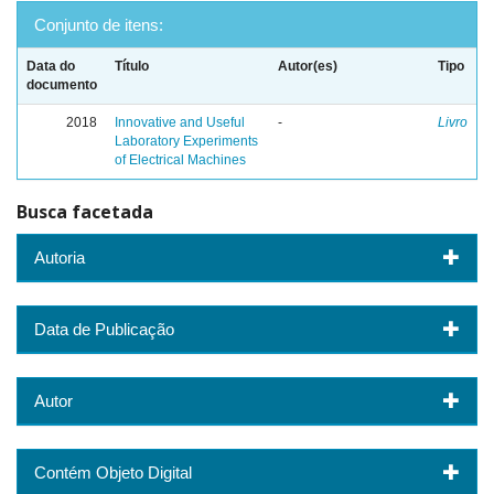
Conjunto de itens:
Data do
Título
Autor(es)
Tipo
documento
2018
Innovative and Useful
-
Livro
Laboratory Experiments
of Electrical Machines
Busca facetada
Autoria
Data de Publicação
Autor
Contém Objeto Digital