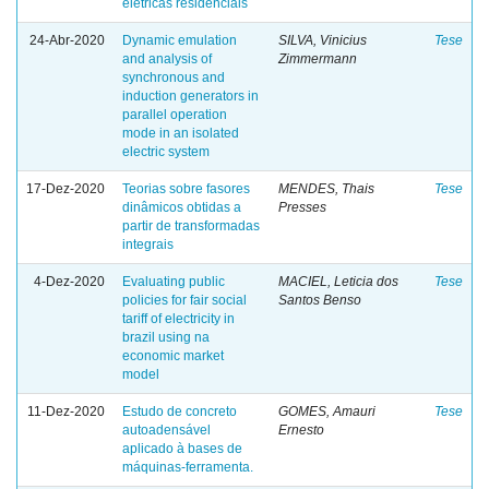
elétricas residenciais
24-Abr-2020
Dynamic emulation
SILVA, Vinicius
Tese
and analysis of
Zimmermann
synchronous and
induction generators in
parallel operation
mode in an isolated
electric system
17-Dez-2020
Teorias sobre fasores
MENDES, Thais
Tese
dinâmicos obtidas a
Presses
partir de transformadas
integrais
4-Dez-2020
Evaluating public
MACIEL, Leticia dos
Tese
policies for fair social
Santos Benso
tariff of electricity in
brazil using na
economic market
model
11-Dez-2020
Estudo de concreto
GOMES, Amauri
Tese
autoadensável
Ernesto
aplicado à bases de
máquinas-ferramenta.