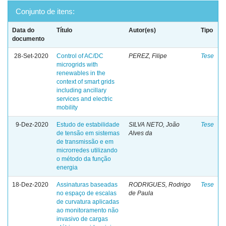
Conjunto de itens:
Data do
Título
Autor(es)
Tipo
documento
28-Set-2020
Control of AC/DC
PEREZ, Filipe
Tese
microgrids with
renewables in the
context of smart grids
including ancillary
services and electric
mobility
9-Dez-2020
Estudo de estabilidade
SILVA NETO, João
Tese
de tensão em sistemas
Alves da
de transmissão e em
microrredes utilizando
o método da função
energia
18-Dez-2020
Assinaturas baseadas
RODRIGUES, Rodrigo
Tese
no espaço de escalas
de Paula
de curvatura aplicadas
ao monitoramento não
invasivo de cargas