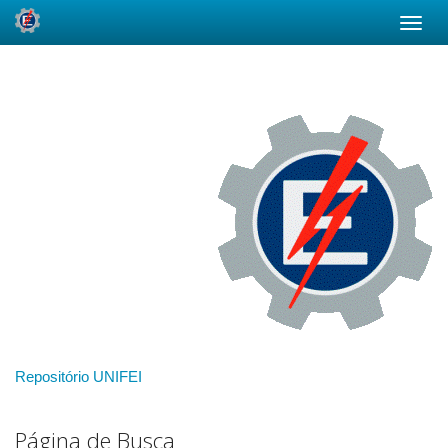
Skip
navigation
Repositório UNIFEI
Página de Busca