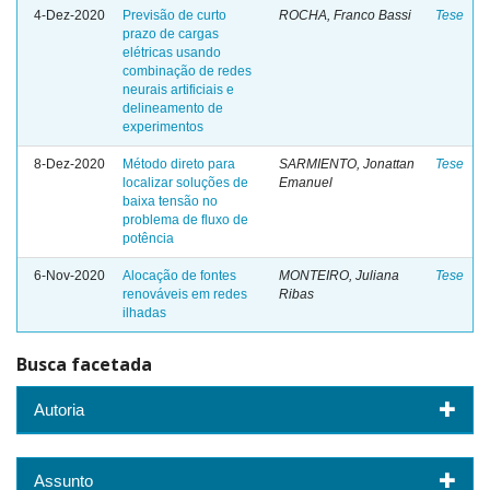
4-Dez-2020
Previsão de curto
ROCHA, Franco Bassi
Tese
prazo de cargas
elétricas usando
combinação de redes
neurais artificiais e
delineamento de
experimentos
8-Dez-2020
Método direto para
SARMIENTO, Jonattan
Tese
localizar soluções de
Emanuel
baixa tensão no
problema de fluxo de
potência
6-Nov-2020
Alocação de fontes
MONTEIRO, Juliana
Tese
renováveis em redes
Ribas
ilhadas
Busca facetada
Autoria
Assunto