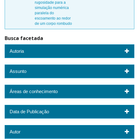
rugosidade para a
simulação numérica
paralela do
escoamento ao redor
de um corpo rombudo
Busca facetada
Autoria
Assunto
Áreas de conhecimento
Data de Publicação
Autor