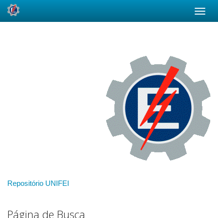
Skip
navigation
Repositório UNIFEI
Página de Busca