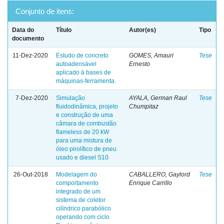
Conjunto de itens:
Data do
Título
Autor(es)
Tipo
documento
11-Dez-2020
Estudo de concreto
GOMES, Amauri
Tese
autoadensável
Ernesto
aplicado à bases de
máquinas-ferramenta.
7-Dez-2020
Simulação
AYALA, German Raul
Tese
fluidodinâmica, projeto
Chumpitaz
e construção de uma
câmara de combustão
flameless de 20 kW
para uma mistura de
óleo pirolítico de pneu
usado e diesel S10
26-Out-2018
Modelagem do
CABALLERO, Gaylord
Tese
comportamento
Enrique Carrillo
integrado de um
sistema de coletor
cilíndrico parabólico
operando com ciclo