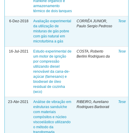
Rankine orgânico e
armazenamento
térmico de dois tanques
6-Dez-2018
Avaliação experimental
CORRÊA JUNIOR,
Tese
da utilização de
Paulo Sergio Pedroso
misturas de gás pobre
com gás natural em
microturbina a gás
16-Jul-2021
Estudo experimental de
COSTA, Roberto
Tese
um motor de ignição
Berlini Rodrigues da
por compressão
utilizando diesel
renovável da cana-de-
açúcar (farnesano) e
biodiesel de óleo
residual de cozinha
(wco)
23-Abr-2021
Análise de vibração em
RIBEIRO, Aureliano
Tese
estruturas sanduíche
Rodrigues Barborati
com materiais
compósitos e núcleo
viscoelástico utilizando
o método da
transformada