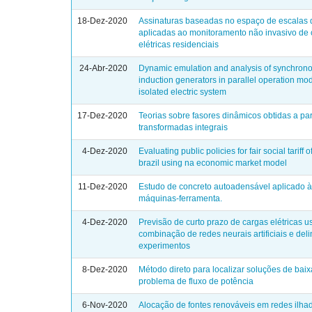
18-Dez-2020
Assinaturas baseadas no espaço de escalas 
aplicadas ao monitoramento não invasivo de
elétricas residenciais
24-Abr-2020
Dynamic emulation and analysis of synchron
induction generators in parallel operation mo
isolated electric system
17-Dez-2020
Teorias sobre fasores dinâmicos obtidas a par
transformadas integrais
4-Dez-2020
Evaluating public policies for fair social tariff of
brazil using na economic market model
11-Dez-2020
Estudo de concreto autoadensável aplicado 
máquinas-ferramenta.
4-Dez-2020
Previsão de curto prazo de cargas elétricas 
combinação de redes neurais artificiais e de
experimentos
8-Dez-2020
Método direto para localizar soluções de bai
problema de fluxo de potência
6-Nov-2020
Alocação de fontes renováveis em redes ilha