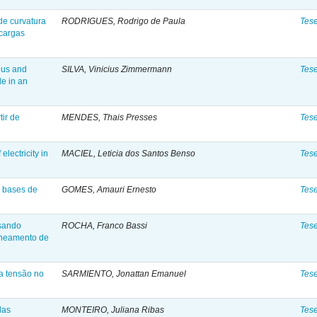
de curvatura
RODRIGUES, Rodrigo de Paula
Tes
 cargas
ous and
SILVA, Vinicius Zimmermann
Tes
de in an
tir de
MENDES, Thais Presses
Tes
 electricity in
MACIEL, Leticia dos Santos Benso
Tes
à bases de
GOMES, Amauri Ernesto
Tes
usando
ROCHA, Franco Bassi
Tes
lineamento de
xa tensão no
SARMIENTO, Jonattan Emanuel
Tes
das
MONTEIRO, Juliana Ribas
Tes