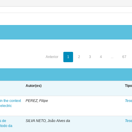
Anterior
1
2
3
4
...
67
Autor(es)
Tip
n the context
PEREZ, Filipe
Tes
electric
s de
SILVA NETO, João Alves da
Tes
étodo da