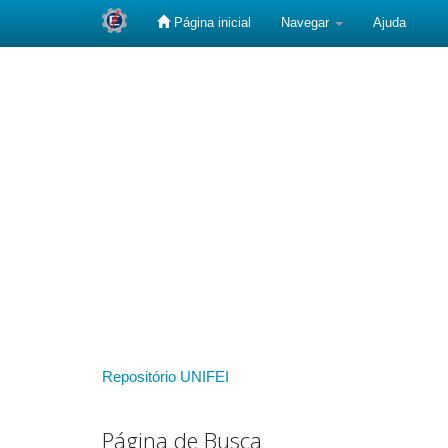
Página inicial
Navegar
Ajuda
Skip
navigation
Repositório UNIFEI
Página de Busca