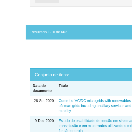
Resultado 1-10 de 662.
Conjunto de itens:
Data do
Título
documento
28-Set-2020
Control of AC/DC microgrids with renewables i
of smart grids including ancillary services and 
mobility
9-Dez-2020
Estudo de estabilidade de tensão em sistema
transmissão e em microrredes utilizando o m
função energia