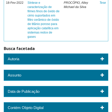
18-Fev-2022
Síntese e
PROCÓPIO, Alley
Tese
caracterização de
Michael da Silva
filmes finos de óxido de
cério suportados em
filtro cerâmico de óxido
de titânio poroso para
aplicação catalítica em
sistemas redox de
gases
Busca facetada
Autoria
Assunto
Data de Publicação
Contém Objeto Digital