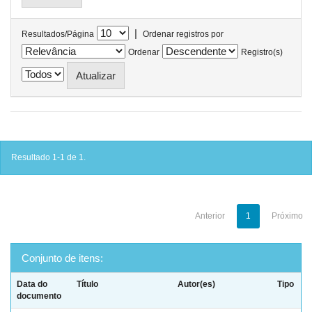
|
Resultados/Página
Ordenar registros por
Ordenar
Registro(s)
Resultado 1-1 de 1.
Anterior
1
Próximo
Conjunto de itens:
Data do
Título
Autor(es)
Tipo
documento