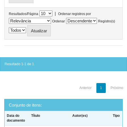
|
Resultados/Página
Ordenar registros por
Ordenar
Registro(s)
Resultado 1-1 de 1.
Anterior
1
Próximo
Conjunto de itens:
Data do
Título
Autor(es)
Tipo
documento