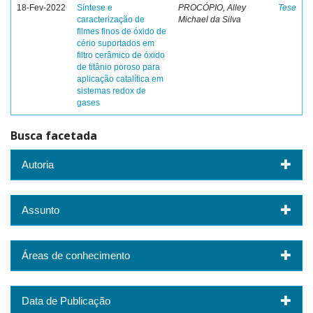
18-Fev-2022
Síntese e
PROCÓPIO, Alley
Tese
caracterização de
Michael da Silva
filmes finos de óxido de
cério suportados em
filtro cerâmico de óxido
de titânio poroso para
aplicação catalítica em
sistemas redox de
gases
Busca facetada
Autoria
Assunto
Áreas de conhecimento
Data de Publicação