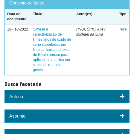
Conjunto de itens:
Data do
Título
Autor(es)
Tipo
documento
18-Fev-2022
Síntese e
PROCÓPIO, Alley
Tese
caracterização de
Michael da Silva
filmes finos de óxido de
cério suportados em
filtro cerâmico de óxido
de titânio poroso para
aplicação catalítica em
sistemas redox de
gases
Busca facetada
Autoria
Assunto