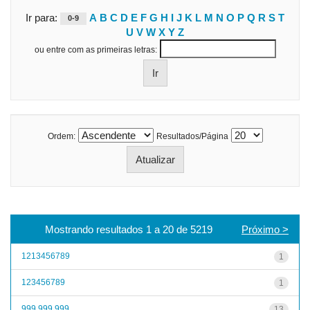
Ir para:
A
B
C
D
E
F
G
H
I
J
K
L
M
N
O
P
Q
R
S
T
0-9
U
V
W
X
Y
Z
ou entre com as primeiras letras:
Ordem:
Resultados/Página
Mostrando resultados 1 a 20 de 5219
Próximo >
1213456789
1
123456789
1
999 999 999
13