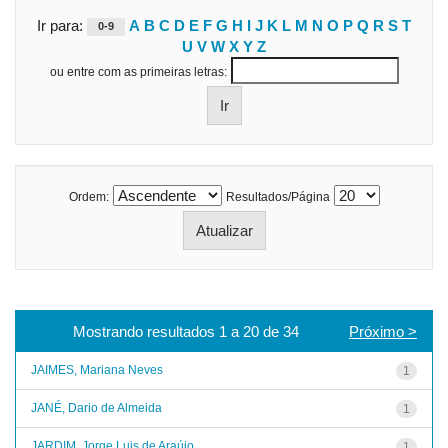
Ir para:
A
B
C
D
E
F
G
H
I
J
K
L
M
N
O
P
Q
R
S
T
0-9
U
V
W
X
Y
Z
ou entre com as primeiras letras:
Ordem:
Resultados/Página
Mostrando resultados 1 a 20 de 34
Próximo >
JAIMES, Mariana Neves
1
JANÉ, Dario de Almeida
1
JARDIM, Jorge Luis de Araújo
1