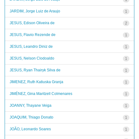
JARDIM, Jorge Luiz de Araujo
1
JESUS, Edison Oliveira de
2
JESUS, Flavio Rezende de
1
JESUS, Leandro Diniz de
1
JESUS, Nelson Clodoaldo
1
JESUS, Ryan Thairyk Silva de
1
JIMENEZ, Ruth Katiuska Granja
1
JIMÉNEZ, Gina Maritzell Colmenares
1
JOANNY, Thayane Veiga
1
JOAQUIM, Thiago Donato
1
JOÃO, Leonardo Soares
1