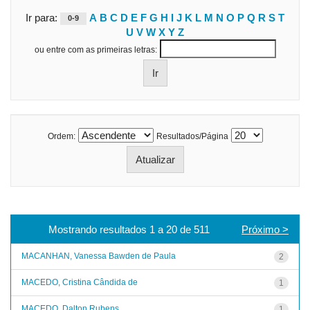
Ir para:
A
B
C
D
E
F
G
H
I
J
K
L
M
N
O
P
Q
R
S
T
0-9
U
V
W
X
Y
Z
ou entre com as primeiras letras:
Ordem:
Resultados/Página
Mostrando resultados 1 a 20 de 511
Próximo >
MACANHAN, Vanessa Bawden de Paula
2
MACEDO, Cristina Cândida de
1
MACEDO, Dalton Rubens
1