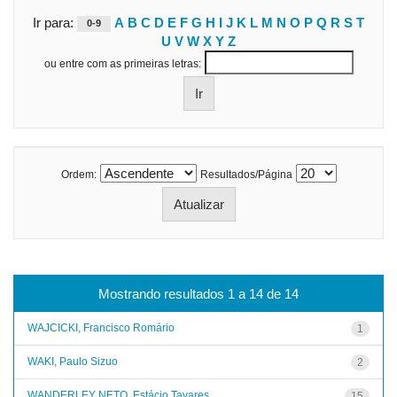
Ir para:
A
B
C
D
E
F
G
H
I
J
K
L
M
N
O
P
Q
R
S
T
0-9
U
V
W
X
Y
Z
ou entre com as primeiras letras:
Ordem:
Resultados/Página
Mostrando resultados 1 a 14 de 14
WAJCICKI, Francisco Romário
1
WAKI, Paulo Sizuo
2
WANDERLEY NETO, Estácio Tavares
15