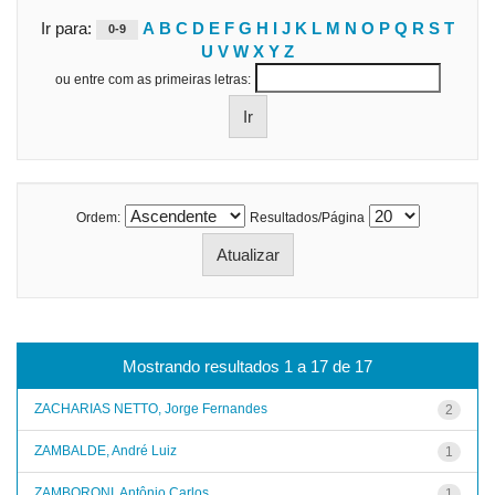
Ir para:
A
B
C
D
E
F
G
H
I
J
K
L
M
N
O
P
Q
R
S
T
0-9
U
V
W
X
Y
Z
ou entre com as primeiras letras:
Ordem:
Resultados/Página
Mostrando resultados 1 a 17 de 17
ZACHARIAS NETTO, Jorge Fernandes
2
ZAMBALDE, André Luiz
1
ZAMBORONI, Antônio Carlos
1