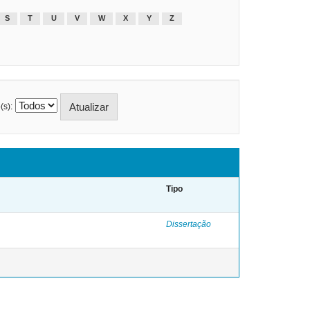
S
T
U
V
W
X
Y
Z
(s):
Tipo
Dissertação