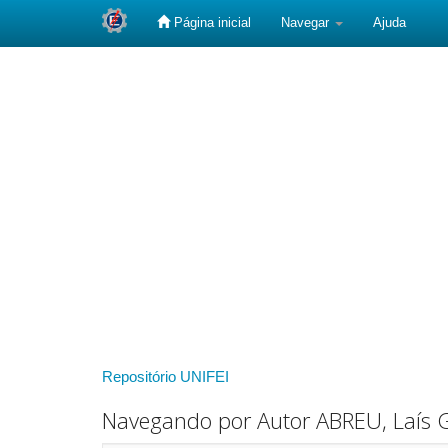
Página inicial
Navegar
Ajuda
Skip
navigation
Repositório UNIFEI
Navegando por Autor ABREU, Laís 