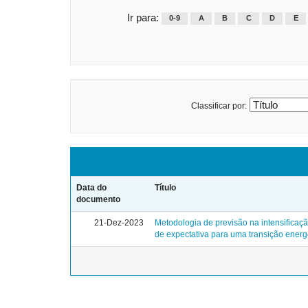
Ir para:
0-9
A
B
C
D
E
Classificar por:
Data do
Título
documento
21-Dez-2023
Metodologia de previsão na intensificaç
de expectativa para uma transição energé