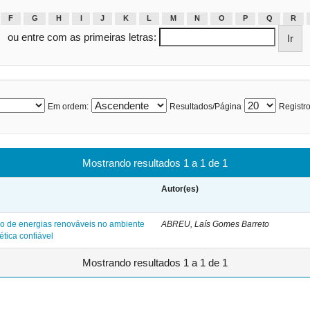
F
G
H
I
J
K
L
M
N
O
P
Q
R
ou entre com as primeiras letras:
Em ordem:
Resultados/Página
Registro
Mostrando resultados 1 a 1 de 1
Autor(es)
ão de energias renováveis no ambiente
ABREU, Laís Gomes Barreto
tica confiável
Mostrando resultados 1 a 1 de 1